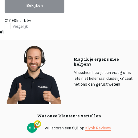
Bekijken
€17,99
Incl. btw
Vergelijk
#}
Mag ik je ergens mee
helpen?
Misschien heb je een vraag of is
iets niet helemaal duidelijk? Laat
het ons dan gerust weten!
Wat onze klanten je vertellen
9,3
Wij scoren een
9,3
op
Kiyoh Reviews