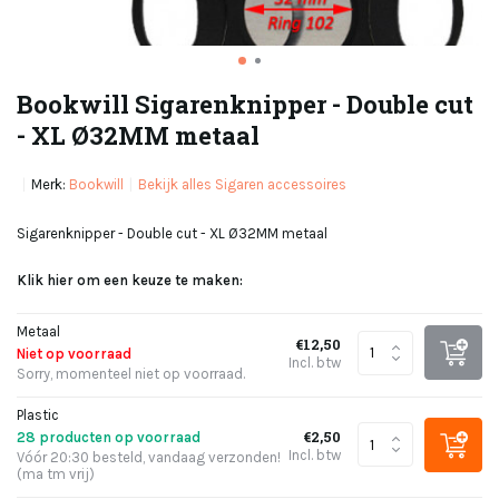
Bookwill Sigarenknipper - Double cut
- XL Ø32MM metaal
Merk:
Bookwill
Bekijk alles Sigaren accessoires
Sigarenknipper - Double cut - XL Ø32MM metaal
Klik hier om een keuze te maken:
Metaal
€12,50
Niet op voorraad
Incl. btw
Sorry, momenteel niet op voorraad.
Plastic
€2,50
28 producten op voorraad
Incl. btw
Vóór 20:30 besteld, vandaag verzonden!
(ma tm vrij)