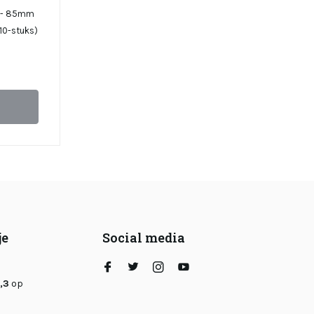
m - 85mm
(10-stuks)
je
Social media
,3
op