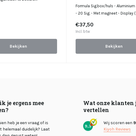
Formula Sig.box/huls - Aluminiu
- 20 Sig. - Met magneet - Display 
€37,50
Incl. btw
Bekijken
Bekijken
ik je ergens mee
Wat onze klanten 
en?
vertellen
en heb je een vraag of is
Wij scoren een
9
9,3
et helemaal duidelijk? Laat
Kiyoh Reviews
s dan gerust weten!