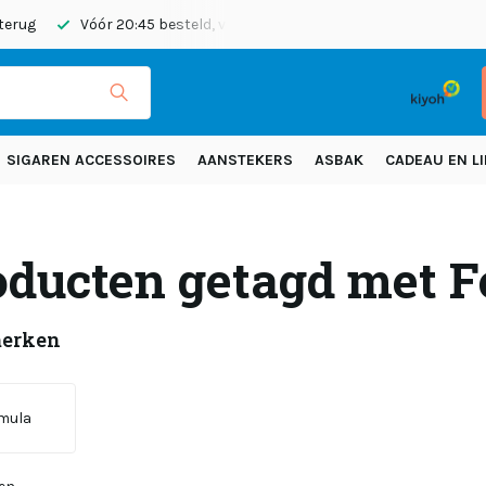
 terug
Vóór 20:45 besteld, vandaag verzonden
Gratis verze
SIGAREN ACCESSOIRES
AANSTEKERS
ASBAK
CADEAU EN LI
oducten getagd met 
merken
mula