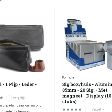
en
Formula
 - 1 Pijp - Leder -
Sig.box/huls - Alumi
85mm - 20 Sig. - Met
magneet - Display (10
Vergelijk
stuks)
n pijp etui, ideaal om uw pijp
Vergelijk
gdheden te bewaren.