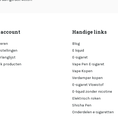
 account
Handige links
reren
Blog
estellingen
E liquid
rlanglijst
E-sigaret
ijk producten
Vape Pen E-sigaret
Vape Kopen
Verdamper kopen
E-sigaret Vloeistof
E-liquid zonder nicotine
Elektrisch roken
Shisha Pen
Onderdelen e-sigaretten