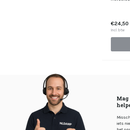
€24,50
Incl. btw
Mag 
help
Misschi
iets ni
het on