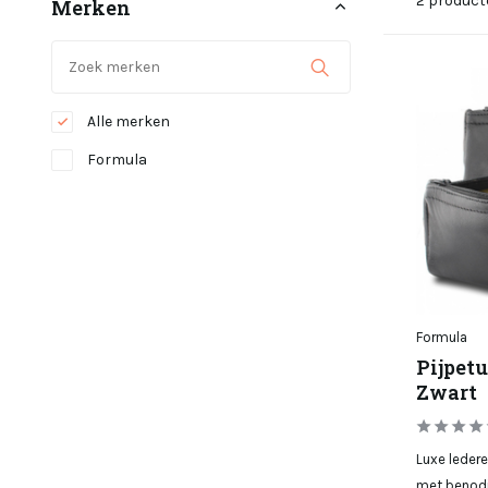
2 product
Merken
Alle merken
Formula
Formula
Pijpetui
Zwart
Luxe ledere
met benodi