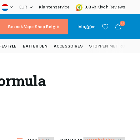
nding vanaf 50 euro (NL)
EUR
Klantenservice
9,3
@
Kiyoh Reviews
0
Bezoek Vape Shop België
Inloggen
FESTYLE
BATTERIJEN
ACCESSOIRES
STOPPEN MET ROKEN
Formula
Account aanmaken
Account aanmaken