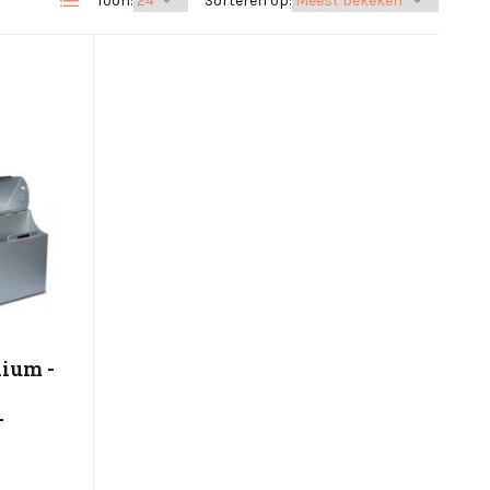
Toon:
Sorteren op:
nium -
-