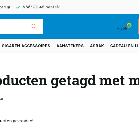
 terug
Vóór 20:45 besteld, vandaag verzonden
Gratis verze
SIGAREN ACCESSOIRES
AANSTEKERS
ASBAK
CADEAU EN LI
oducten getagd met m
ten
ucten gevonden!...