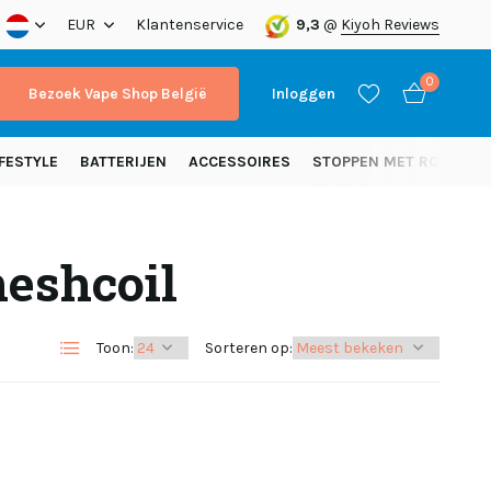
nding vanaf 50 euro (NL)
EUR
Klantenservice
9,3
@
Kiyoh Reviews
0
Bezoek Vape Shop België
Inloggen
FESTYLE
BATTERIJEN
ACCESSOIRES
STOPPEN MET ROKEN
eshcoil
Account aanmaken
Account aanmaken
Toon:
Sorteren op: