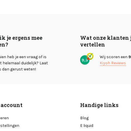
ik je ergens mee
Wat onze klanten 
en?
vertellen
en heb je een vraag of is
Wij scoren een
9
9,3
et helemaal duidelijk? Laat
Kiyoh Reviews
s dan gerust weten!
 account
Handige links
reren
Blog
estellingen
E liquid