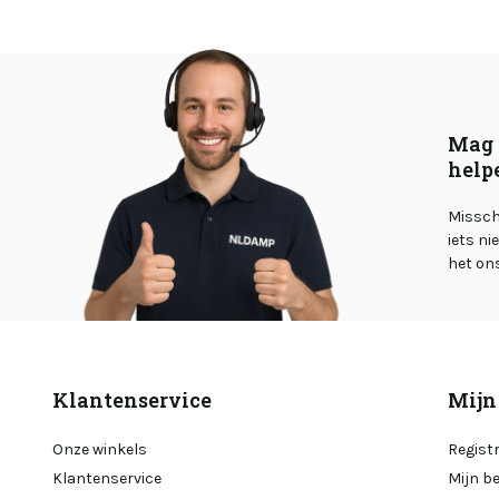
Mag 
help
Misschi
iets ni
het on
Klantenservice
Mijn
Onze winkels
Regist
Klantenservice
Mijn b