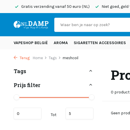
onden
Gratis verzending vanaf 50 euro (NL)
Niet goed, geld
VAPESHOP BELGIË
AROMA
SIGARETTEN ACCESSOIRES
Terug
Home
Tags
meshcoil
Pr
Tags
Prijs filter
0 produc
Geen prod
Tot