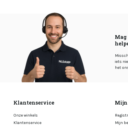
Mag 
help
Misschi
iets ni
het on
Klantenservice
Mijn
Onze winkels
Regist
Klantenservice
Mijn b