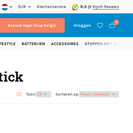
nding vanaf 50 euro (NL)
EUR
Klantenservice
9,3
@
Kiyoh Reviews
0
Bezoek Vape Shop België
Inloggen
FESTYLE
BATTERIJEN
ACCESSOIRES
STOPPEN MET ROKEN
tick
Account aanmaken
Account aanmaken
Toon:
Sorteren op: