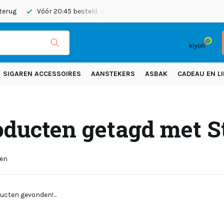
 terug
Vóór 20:45 besteld, vandaag verzonden
Gratis verze
SIGAREN ACCESSOIRES
AANSTEKERS
ASBAK
CADEAU EN LI
oducten getagd met S
ten
ucten gevonden!...