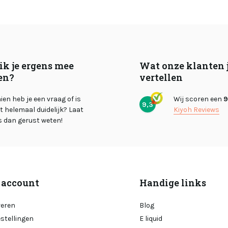
ik je ergens mee
Wat onze klanten 
en?
vertellen
en heb je een vraag of is
Wij scoren een
9
9,3
et helemaal duidelijk? Laat
Kiyoh Reviews
s dan gerust weten!
 account
Handige links
reren
Blog
estellingen
E liquid