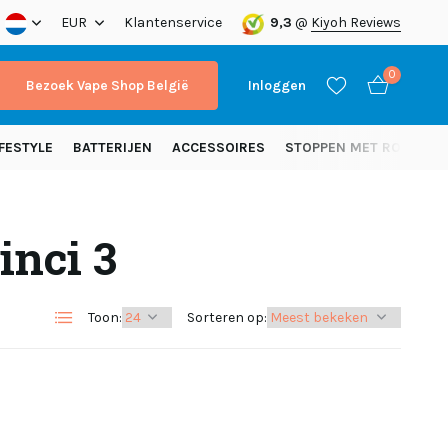
nding vanaf 50 euro (NL)
EUR
Klantenservice
9,3
@
Kiyoh Reviews
0
Bezoek Vape Shop België
Inloggen
FESTYLE
BATTERIJEN
ACCESSOIRES
STOPPEN MET ROKEN
inci 3
Account aanmaken
Account aanmaken
Toon:
Sorteren op: