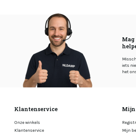
Mag 
help
Misschi
iets ni
het on
Klantenservice
Mijn
Onze winkels
Regist
Klantenservice
Mijn b