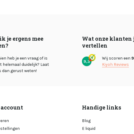
ik je ergens mee
Wat onze klanten 
en?
vertellen
en heb je een vraag of is
Wij scoren een
9
9,3
et helemaal duidelijk? Laat
Kiyoh Reviews
s dan gerust weten!
 account
Handige links
reren
Blog
estellingen
E liquid