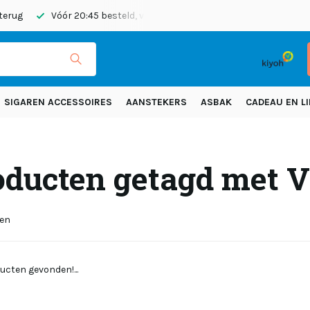
 terug
Vóór 20:45 besteld, vandaag verzonden
Gratis verze
SIGAREN ACCESSOIRES
AANSTEKERS
ASBAK
CADEAU EN LI
oducten getagd met V
ten
ucten gevonden!...