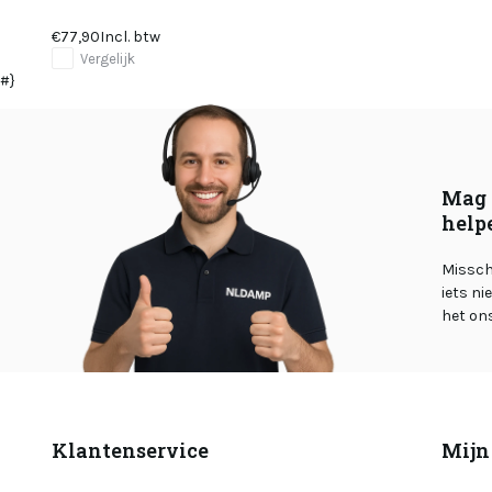
€77,90
Incl. btw
Vergelijk
#}
Mag 
help
Misschi
iets ni
het on
Klantenservice
Mijn