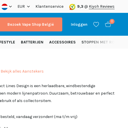
nding vanaf 50 euro (NL)
EUR
Klantenservice
9,3
@
Kiyoh Reviews
0
Bezoek Vape Shop België
Inloggen
FESTYLE
BATTERIJEN
ACCESSOIRES
STOPPEN MET ROKEN
Bekijk alles Aanstekers
Account aanmaken
ct Lines Design is een herlaadbare, windbestendige
Account aanmaken
een modern lijnenpatroon. Duurzaam, betrouwbaar en perfect
ebruik of als collectorsitem.
 besteld, vandaag verzonden! (ma t/m vrij)