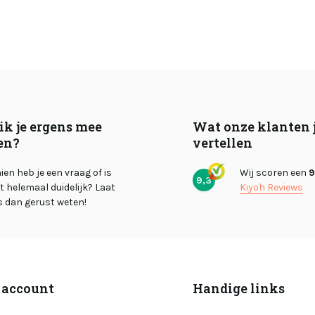
ik je ergens mee
Wat onze klanten 
en?
vertellen
en heb je een vraag of is
Wij scoren een
9
9,3
et helemaal duidelijk? Laat
Kiyoh Reviews
s dan gerust weten!
 account
Handige links