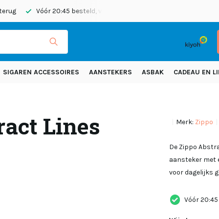
 terug
Vóór 20:45 besteld, vandaag verzonden
Gratis verze
SIGAREN ACCESSOIRES
AANSTEKERS
ASBAK
CADEAU EN LI
ract Lines
Merk:
Zippo
De Zippo Abstra
aansteker met 
voor dagelijks g
Vóór 20:45