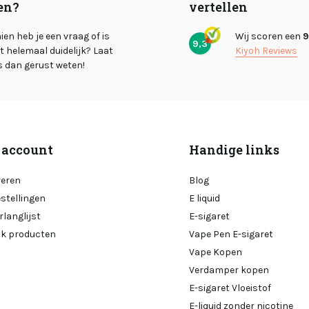
en?
vertellen
en heb je een vraag of is
Wij scoren een
9
9,3
et helemaal duidelijk? Laat
Kiyoh Reviews
s dan gerust weten!
 account
Handige links
reren
Blog
estellingen
E liquid
rlanglijst
E-sigaret
ijk producten
Vape Pen E-sigaret
Vape Kopen
Verdamper kopen
E-sigaret Vloeistof
E-liquid zonder nicotine