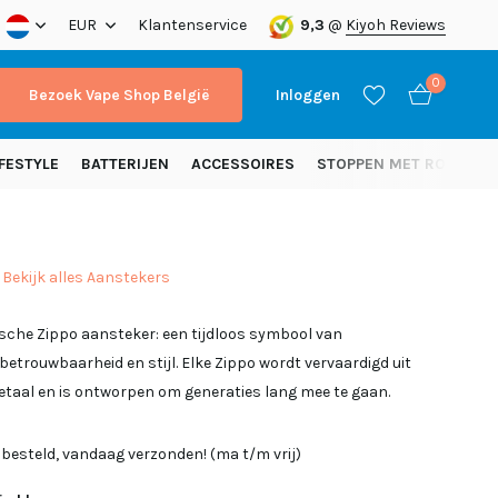
nding vanaf 50 euro (NL)
EUR
Klantenservice
9,3
@
Kiyoh Reviews
0
Bezoek Vape Shop België
Inloggen
FESTYLE
BATTERIJEN
ACCESSOIRES
STOPPEN MET ROKEN
Bekijk alles Aanstekers
Account aanmaken
sche Zippo aansteker: een tijdloos symbool van
Account aanmaken
trouwbaarheid en stijl. Elke Zippo wordt vervaardigd uit
taal en is ontworpen om generaties lang mee te gaan.
 besteld, vandaag verzonden! (ma t/m vrij)