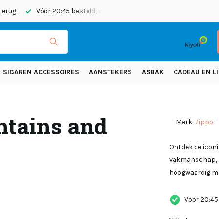
 terug
Vóór 20:45 besteld, vandaag verzonden
Gratis verze
SIGAREN ACCESSOIRES
AANSTEKERS
ASBAK
CADEAU EN LI
ntains and
Merk:
Zippo
Ontdek de iconi
vakmanschap, be
hoogwaardig me
Vóór 20:45