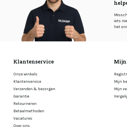
help
Misschi
iets ni
het on
Klantenservice
Mijn
Onze winkels
Regist
Klantenservice
Mijn b
Verzenden & bezorgen
Mijn ve
Garantie
Vergel
Retourneren
Betaalmethoden
Vacatures
Over ons