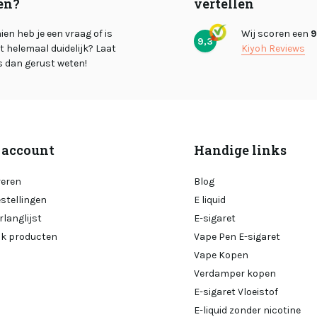
en?
vertellen
en heb je een vraag of is
Wij scoren een
9
9,3
et helemaal duidelijk? Laat
Kiyoh Reviews
s dan gerust weten!
 account
Handige links
reren
Blog
estellingen
E liquid
rlanglijst
E-sigaret
ijk producten
Vape Pen E-sigaret
Vape Kopen
Verdamper kopen
E-sigaret Vloeistof
E-liquid zonder nicotine