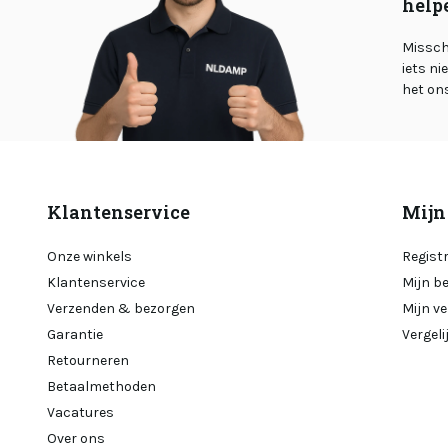
help
Misschi
iets ni
het on
Klantenservice
Mijn
Onze winkels
Regist
Klantenservice
Mijn b
Verzenden & bezorgen
Mijn ve
Garantie
Vergel
Retourneren
Betaalmethoden
Vacatures
Over ons