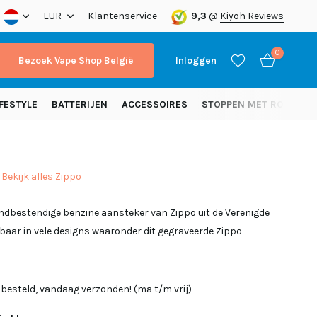
nding vanaf 50 euro (NL)
EUR
Klantenservice
9,3
@
Kiyoh Reviews
0
Bezoek Vape Shop België
Inloggen
FESTYLE
BATTERIJEN
ACCESSOIRES
STOPPEN MET ROKEN
Bekijk alles Zippo
Account aanmaken
ndbestendige benzine aansteker van Zippo uit de Verenigde
Account aanmaken
baar in vele designs waaronder dit gegraveerde Zippo
 besteld, vandaag verzonden! (ma t/m vrij)