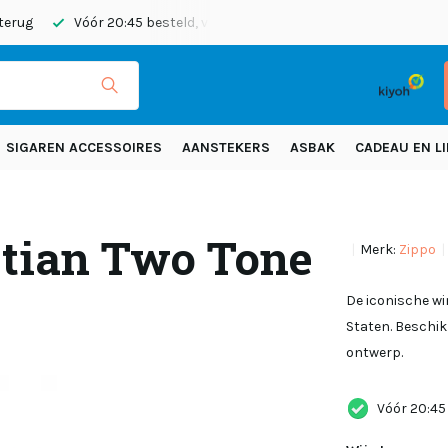
 terug
Vóór 20:45 besteld, vandaag verzonden
Gratis verze
SIGAREN ACCESSOIRES
AANSTEKERS
ASBAK
CADEAU EN LI
etian Two Tone
Merk:
Zippo
De iconische wi
Staten. Beschik
ontwerp.
Vóór 20:45