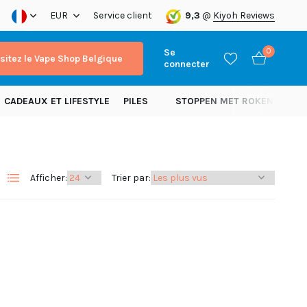
xpédition dans toute l’Europe!
EUR
Service client
9,3
@
Kiyoh Reviews
Se
0
isitez le Vape Shop Belgique
connecter
CADEAUX ET LIFESTYLE
PILES
STOPPEN MET ROKEN
NOU
Afficher:
Trier par:
S'inscrire
S'inscrire