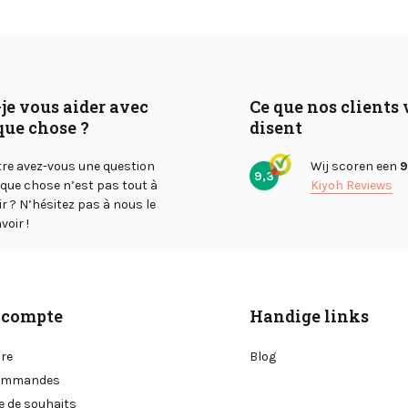
je vous aider avec
Ce que nos clients
que chose ?
disent
tre avez-vous une question
Wij scoren een
9
9,3
lque chose n’est pas tout à
Kiyoh Reviews
air ? N’hésitez pas à nous le
voir !
compte
Handige links
ire
Blog
ommandes
e de souhaits