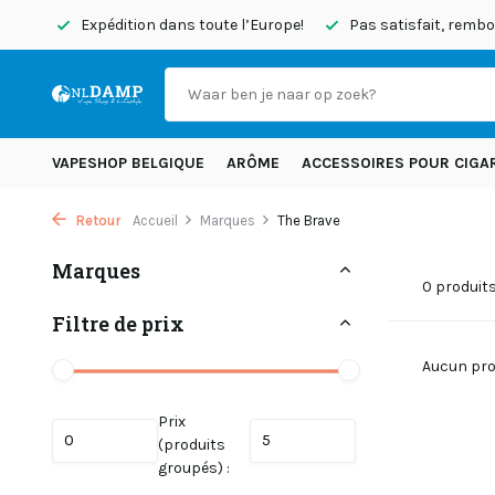
d’hui
Expédition dans toute l’Europe!
Pas satisfait, rem
VAPESHOP BELGIQUE
ARÔME
ACCESSOIRES POUR CIGA
Retour
Accueil
Marques
The Brave
Marques
0 produit
Filtre de prix
Aucun prod
Prix
(produits
groupés) :