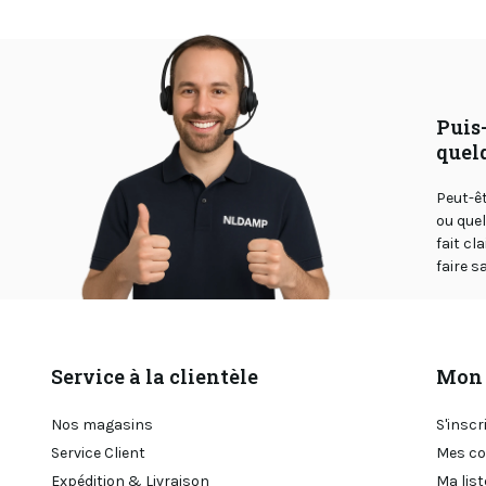
Puis-
quel
Peut-ê
ou que
fait cl
faire sa
Service à la clientèle
Mon 
Nos magasins
S'inscr
Service Client
Mes c
Expédition & Livraison
Ma list