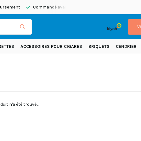
boursement
Commandé avant 20h45, expédié aujourd’hui
E
V
RETTES
ACCESSOIRES POUR CIGARES
BRIQUETS
CENDRIER
s
uit n'a été trouvé...