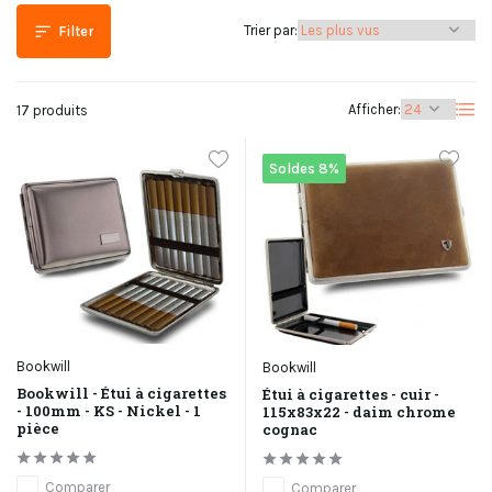
Trier par:
Filter
Afficher:
17 produits
Soldes 8%
Bookwill
Bookwill
Bookwill - Étui à cigarettes
Étui à cigarettes - cuir -
- 100mm - KS - Nickel - 1
115x83x22 - daim chrome
pièce
cognac
Comparer
Comparer