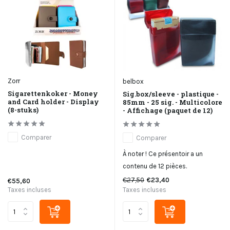
Zorr
belbox
Sigarettenkoker - Money
Sig.box/sleeve - plastique -
and Card holder - Display
85mm - 25 sig. - Multicolore
(8-stuks)
- Affichage (paquet de 12)
Comparer
Comparer
À noter ! Ce présentoir a un
contenu de 12 pièces.
€27,50
€23,40
€55,60
Taxes incluses
Taxes incluses