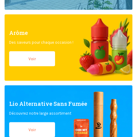
Arôme
Des saveurs pour chaque occasion !
Voir
Lio Alternative Sans Fumée
Découvrez notre large assortiment
Voir