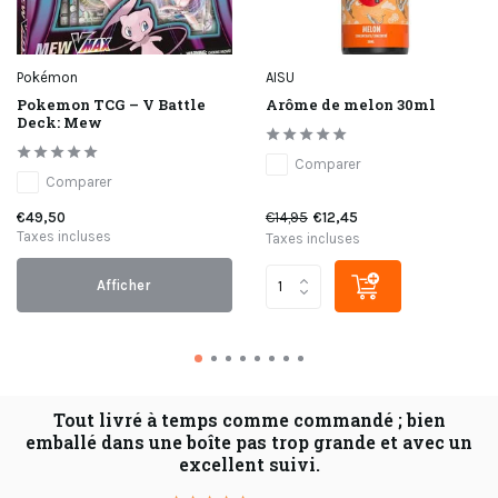
Pokémon
AISU
Pokemon TCG – V Battle
Arôme de melon 30ml
Deck: Mew
Comparer
Comparer
€49,50
€14,95
€12,45
Taxes incluses
Taxes incluses
Afficher
Tout livré à temps comme commandé ; bien
C
emballé dans une boîte pas trop grande et avec un
de
excellent suivi.