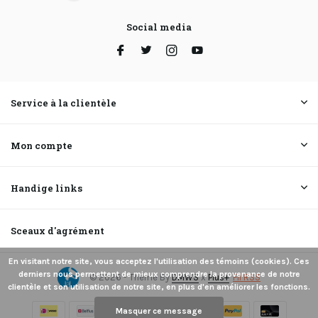
Social media
Service à la clientèle
Mon compte
Handige links
Sceaux d'agrément
En visitant notre site, vous acceptez l'utilisation des témoins (cookies). Ces
derniers nous permettent de mieux comprendre la provenance de notre
© 2026 - Theme By
DMWS
x
Plus+
Fil RSS
clientèle et son utilisation de notre site, en plus d'en améliorer les fonctions.
Masquer ce message