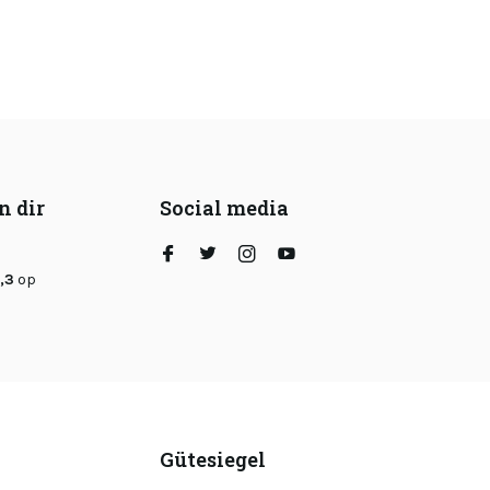
n dir
Social media
,3
op
Gütesiegel