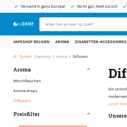
endet
Versand in ganz Europa!
Nicht gut, Geld zurück
VAPESHOP BELGIEN
AROMA
ZIGARETTEN-ACCESSOIRES
Zurück
Startseite
Aroma
Diffusers
Dif
Aroma
Mischflaschen
Ein stilv
Aroma drops
modernem
Diffusers
Lesen Sie
Preisfilter
Unsere