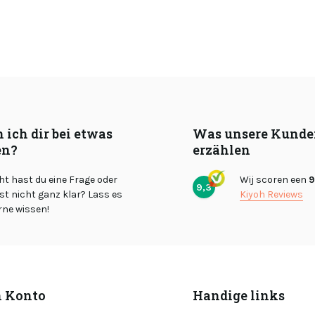
 ich dir bei etwas
Was unsere Kunde
en?
erzählen
cht hast du eine Frage oder
Wij scoren een
9
9,3
st nicht ganz klar? Lass es
Kiyoh Reviews
rne wissen!
 Konto
Handige links