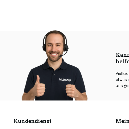
Kann
helf
Viellei
etwas i
uns ge
Kundendienst
Mein