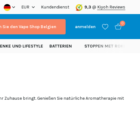
a!
EUR
Kundendienst
9,3
@
Kiyoh Reviews
0
 Sie den Vape Shop Belgien
anmelden
ENKE UND LIFESTYLE
BATTERIEN
STOPPEN MET ROKEN
N
Benutzerkonto
Benutzerkonto
anlegen
anlegen
Ihr Zuhause bringt. Genießen Sie natürliche Aromatherapie mit