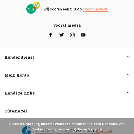
9,3
Wij scoren een
9,3
op
Kiyoh Reviews
Social media
Kundendienst
Mein Konto
Handige links
Gütesiegel
Durch die Nutzung unserer Webseite stimmen Sie dem Gebrauch von
Cookies zur Verbesserung dieser Seite zu.
© 2026 - Theme By
DMWS
x
Plus+
RSS feed