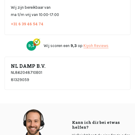
Wij zijn bereikbaar van
ma t/m vrij van 10:00-17:00
+31 6 39 46 54 74
9,3
Wij scoren een
9,3
op
Kiyoh Reviews
NL DAMP B.V.
NL862048710B01
81329059
Kann ich dir bei etwas
helfen?