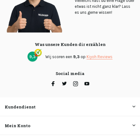
Vielleicht hast du eine Frage oder
etwas ist nicht ganz klar? Lass
es uns gerne wissen!
Was unsere Kunden dir erzählen
9,3
Wij scoren een
9,3
op
Kiyoh Reviews
Social media
Kundendienst
Mein Konto