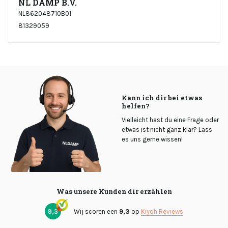
NL DAMP B.V.
NL862048710B01
81329059
Kann ich dir bei etwas
helfen?
Vielleicht hast du eine Frage oder
etwas ist nicht ganz klar? Lass
es uns gerne wissen!
Was unsere Kunden dir erzählen
9,3
Wij scoren een
9,3
op
Kiyoh Reviews