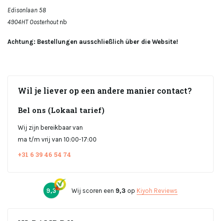
Edisonlaan 58
4904HT Oosterhout
nb
Achtung: Bestellungen ausschließlich über die Website!
Wil je liever op een andere manier contact?
Bel ons (Lokaal tarief)
Wij zijn bereikbaar van
ma t/m vrij van 10:00-17:00
+31 6 39 46 54 74
9,3
Wij scoren een
9,3
op
Kiyoh Reviews