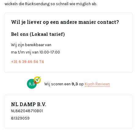
wickeln die Rücksendung so schnell wie möglich ab.
Wil je liever op een andere manier contact?
Bel ons (Lokaal tarief)
Wij zijn bereikbaar van
ma t/m vrij van 10:00-17:00
+31 6 39 46 54 74
9,3
Wij scoren een
9,3
op
Kiyoh Reviews
NL DAMP B.V.
NL862048710B01
81329059