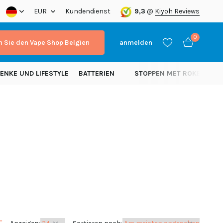
a!
EUR
Kundendienst
9,3
@
Kiyoh Reviews
0
 Sie den Vape Shop Belgien
anmelden
ENKE UND LIFESTYLE
BATTERIEN
STOPPEN MET ROKEN
N
Benutzerkonto
Benutzerkonto
anlegen
anlegen