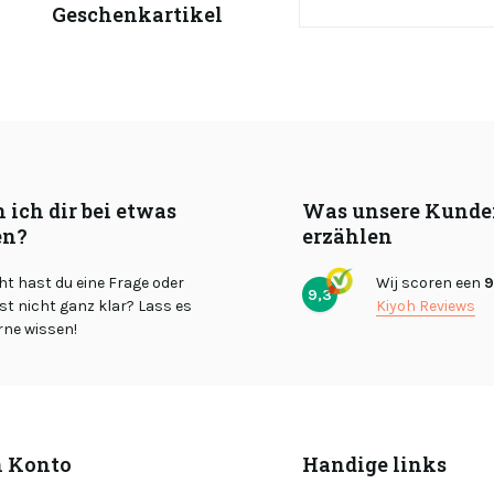
Geschenkartikel
 ich dir bei etwas
Was unsere Kunde
en?
erzählen
cht hast du eine Frage oder
Wij scoren een
9
9,3
st nicht ganz klar? Lass es
Kiyoh Reviews
rne wissen!
 Konto
Handige links