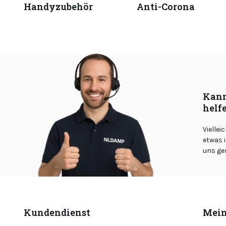
Handyzubehör
Anti-Corona
Kann
helf
Viellei
etwas i
uns ge
Kundendienst
Mein