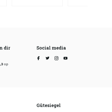
n dir
Social media
,3
op
Gütesiegel