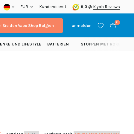
a!
EUR
Kundendienst
9,3
@
Kiyoh Reviews
0
 Sie den Vape Shop Belgien
anmelden
ENKE UND LIFESTYLE
BATTERIEN
STOPPEN MET ROKEN
N
Benutzerkonto
Benutzerkonto
anlegen
anlegen