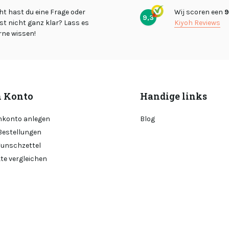
cht hast du eine Frage oder
Wij scoren een
9
9,3
st nicht ganz klar? Lass es
Kiyoh Reviews
rne wissen!
 Konto
Handige links
konto anlegen
Blog
Bestellungen
unschzettel
te vergleichen