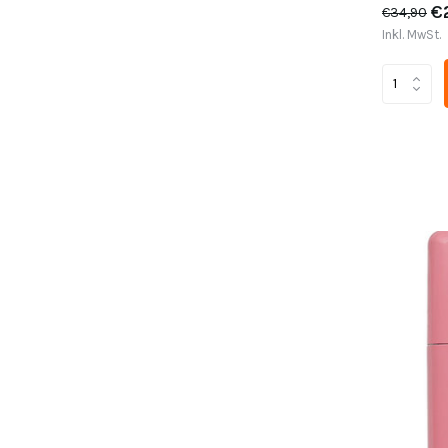
€
€34,90
Inkl. MwSt.