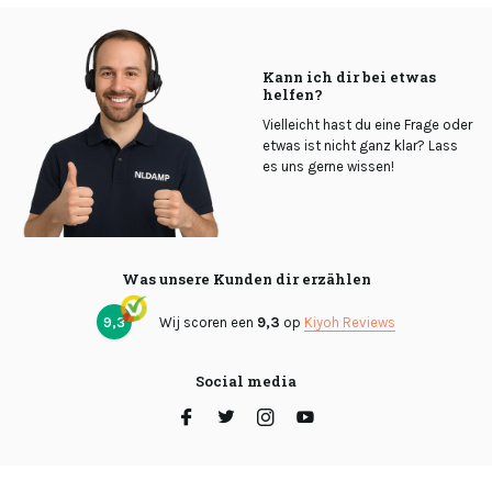
Kann ich dir bei etwas
helfen?
Vielleicht hast du eine Frage oder
etwas ist nicht ganz klar? Lass
es uns gerne wissen!
Was unsere Kunden dir erzählen
9,3
Wij scoren een
9,3
op
Kiyoh Reviews
Social media