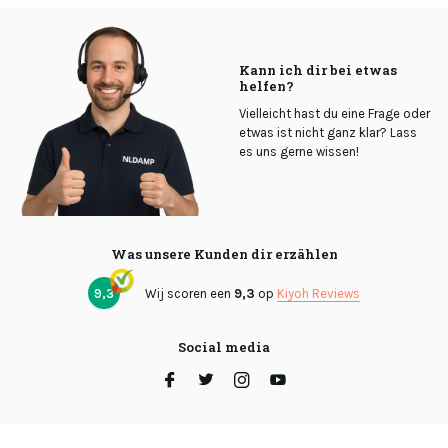
Kann ich dir bei etwas
helfen?
Vielleicht hast du eine Frage oder
etwas ist nicht ganz klar? Lass
es uns gerne wissen!
Was unsere Kunden dir erzählen
9,3
Wij scoren een
9,3
op
Kiyoh Reviews
Social media