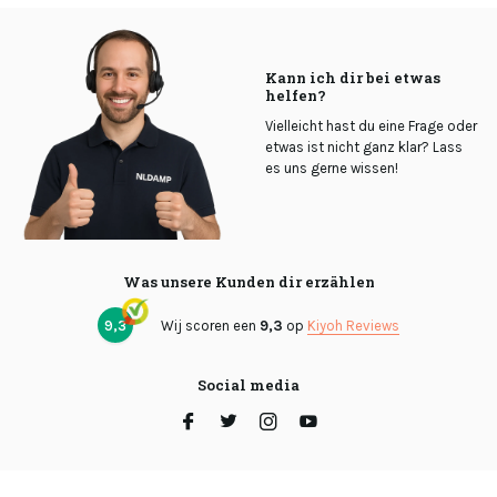
Kann ich dir bei etwas
helfen?
Vielleicht hast du eine Frage oder
etwas ist nicht ganz klar? Lass
es uns gerne wissen!
Was unsere Kunden dir erzählen
9,3
Wij scoren een
9,3
op
Kiyoh Reviews
Social media