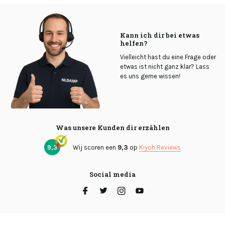
Kann ich dir bei etwas
helfen?
Vielleicht hast du eine Frage oder
etwas ist nicht ganz klar? Lass
es uns gerne wissen!
Was unsere Kunden dir erzählen
9,3
Wij scoren een
9,3
op
Kiyoh Reviews
Social media