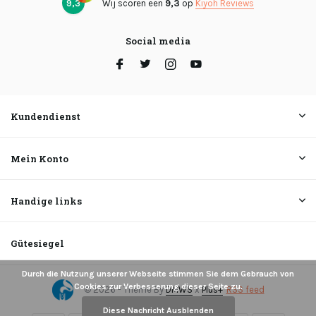
9,3
Wij scoren een
9,3
op
Kiyoh Reviews
Social media
Kundendienst
Mein Konto
Handige links
Gütesiegel
Durch die Nutzung unserer Webseite stimmen Sie dem Gebrauch von
Cookies zur Verbesserung dieser Seite zu.
© 2026 - Theme By
DMWS
x
Plus+
RSS feed
Diese Nachricht Ausblenden