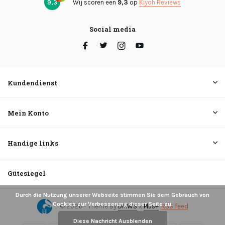
9,3
Wij scoren een
9,3
op
Kiyoh Reviews
Social media
Kundendienst
Mein Konto
Handige links
Gütesiegel
Durch die Nutzung unserer Webseite stimmen Sie dem Gebrauch von
Cookies zur Verbesserung dieser Seite zu.
© 2026 - Theme By
DMWS
x
Plus+
RSS feed
Diese Nachricht Ausblenden