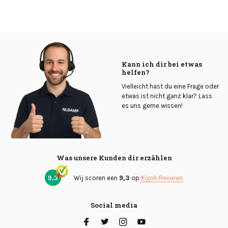
Kann ich dir bei etwas
helfen?
Vielleicht hast du eine Frage oder
etwas ist nicht ganz klar? Lass
es uns gerne wissen!
Was unsere Kunden dir erzählen
9,3
Wij scoren een
9,3
op
Kiyoh Reviews
Social media