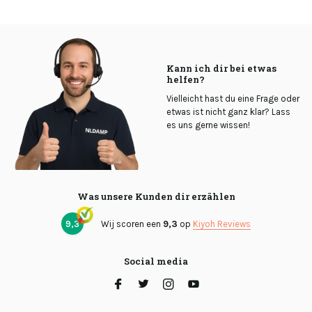
Kann ich dir bei etwas
helfen?
Vielleicht hast du eine Frage oder
etwas ist nicht ganz klar? Lass
es uns gerne wissen!
Was unsere Kunden dir erzählen
9,3
Wij scoren een
9,3
op
Kiyoh Reviews
Social media