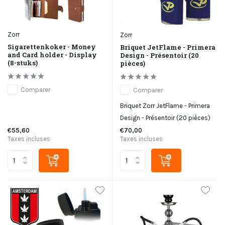
Zorr
Zorr
Sigarettenkoker - Money
Briquet JetFlame - Primera
and Card holder - Display
Design - Présentoir (20
(8-stuks)
pièces)
Comparer
Comparer
Briquet Zorr JetFlame - Primera
Design - Présentoir (20 pièces)
€55,60
€70,00
Taxes incluses
Taxes incluses