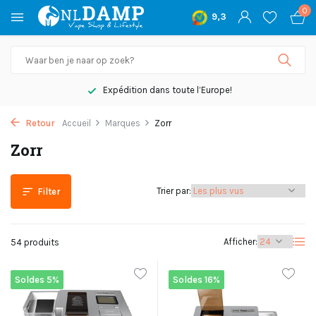
0
9,3
oute l’Europe!
Pas satisfait, rem
Retour
Accueil
Marques
Zorr
Zorr
Trier par:
Filter
Afficher:
54 produits
Soldes 5%
Soldes 16%