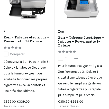
Zorr
Zorr
Zorr – Tubeuse électrique –
Zorr – Tubeuse électrique –
Powermatic 5+ Deluxe
Injector – Powermatic 3+
Deluxe
Comparer
Comparer
Découvrez la Zorr Powermatic 5+
Pour le fumeur exigeant, il y a la
Deluxe – la tubeuse électrique
Zorr Powermatic 3+ Deluxe. Il
pour le fumeur exigeant qui
s’agit d’une tubeuse électrique
souhaite fabriquer ses propres
qui rend le remplissage de vos
cigarettes avec un confort et
tubes à cigarettes plus rapide,
une précision ultimes.
plus simple et plus précis.
€355,00
€339,00
€319,50
€269,00
Taxes incluses
Taxes incluses