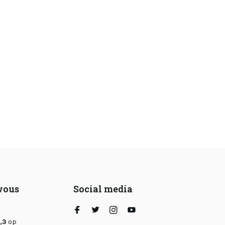
 vous
Social media
,3
op