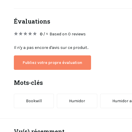
Évaluations
0
/
Based on 0 reviews
5
Il n'y a pas encore d'avis sur ce produit..
Publiez votre propre évaluation
Mots-clés
Bookwill
Humidor
Humidor a
Vu(s) récemment