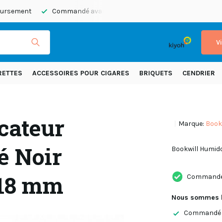
boursement
Commandé avant 20h45, expédié aujourd’hui
E
V
RETTES
ACCESSOIRES POUR CIGARES
BRIQUETS
CENDRIER
cateur
Marque:
Book
é Noir
Bookwill Humid
x18 mm
Commandé a
Nous sommes l
Commandé a