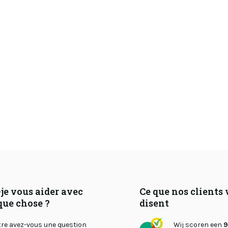
je vous aider avec
Ce que nos clients
que chose ?
disent
tre avez-vous une question
Wij scoren een
9