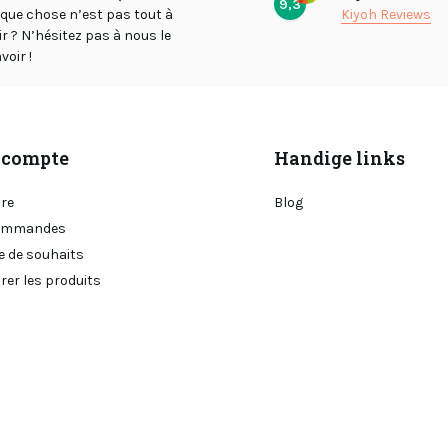
9,3
lque chose n’est pas tout à
Kiyoh Reviews
air ? N’hésitez pas à nous le
voir !
compte
Handige links
ire
Blog
ommandes
e de souhaits
er les produits