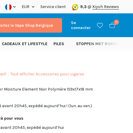
xpédition dans toute l’Europe!
EUR
Service client
9,3
@
Kiyoh Reviews
Se
0
isitez le Vape Shop Belgique
connecter
CADEAUX ET LIFESTYLE
PILES
STOPPEN MET ROKEN
NOU
will
Tout afficher Accessoires pour cigares
S'inscrire
or Moisture Element Noir Polymère 159x17x18 mm
S'inscrire
vant 20h45, expédié aujourd’hui ! (lun. au ven.)
à pour vous
vant 20h45, expédié aujourd’hui