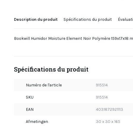
Description du produit
Spécifications du produit
Évaluat
Bookwill Humidor Moisture Element Noir Polymère 159x17x18
Spécifications du produit
Numéro de l'article
915514
SKU
915514
EAN
4031872921113
Afmetingen
30 x 30 x 165