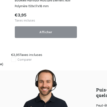
Bookwill Humidor Moisture Element Noir
Polymère 159x17x18 mm
€3,95
Taxes incluses
Afficher
€3,95
Taxes incluses
Comparer
#}
Puis-
quel
Peut-ê