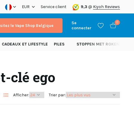
é aujourd’hui
EUR
Expédition dans toute l’Europe!
Service client
9,3
@
Kiyoh Reviews
Se
0
isitez le Vape Shop Belgique
connecter
CADEAUX ET LIFESTYLE
PILES
STOPPEN MET ROKEN
NOU
t-clé ego
S'inscrire
S'inscrire
Afficher:
Trier par: