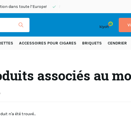
Pas satisfait, remboursement
Commandé avant 20h45, expédi
V
RETTES
ACCESSOIRES POUR CIGARES
BRIQUETS
CENDRIER
duits associés au mo
s
uit n'a été trouvé...