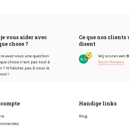
je vous aider avec
Ce que nos clients
que chose ?
disent
tre avez-vous une question
Wij scoren een
9
9,3
lque chose n’est pas tout à
Kiyoh Reviews
air ? N’hésitez pas à nous le
voir !
compte
Handige links
ire
Blog
ommandes