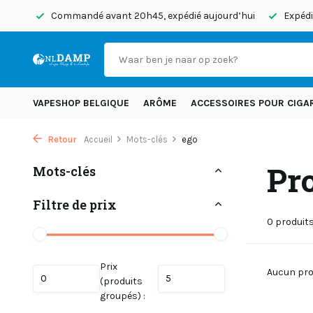
0h45, expédié aujourd’hui
Expédition dans toute l’Europe!
VAPESHOP BELGIQUE
ARÔME
ACCESSOIRES POUR CIGA
Retour
Accueil
Mots-clés
ego
Pro
Mots-clés
Filtre de prix
0 produit
Prix
Aucun prod
(produits
groupés) :