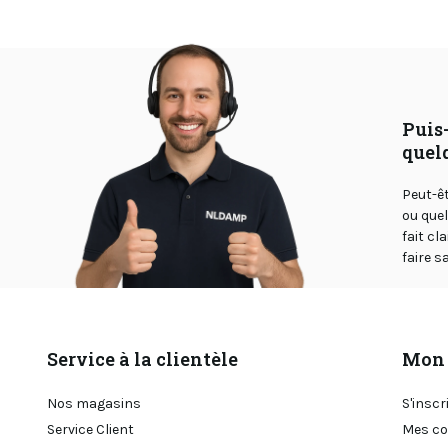
Puis-
quel
Peut-ê
ou que
fait cl
faire sa
Service à la clientèle
Mon 
Nos magasins
S'inscr
Service Client
Mes c