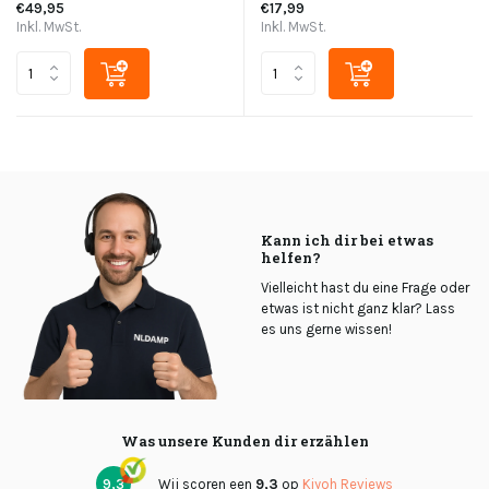
€49,95
€17,99
Inkl. MwSt.
Inkl. MwSt.
Kann ich dir bei etwas
helfen?
Vielleicht hast du eine Frage oder
etwas ist nicht ganz klar? Lass
es uns gerne wissen!
Was unsere Kunden dir erzählen
9,3
Wij scoren een
9,3
op
Kiyoh Reviews