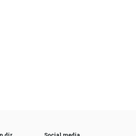
n dir
Social media