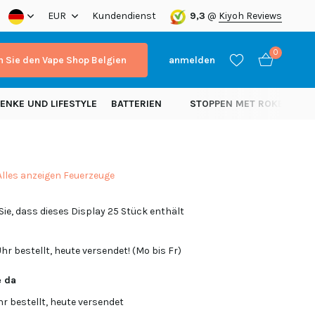
a!
EUR
Kundendienst
9,3
@
Kiyoh Reviews
0
 Sie den Vape Shop Belgien
anmelden
ENKE UND LIFESTYLE
BATTERIEN
STOPPEN MET ROKEN
N
Alles anzeigen Feuerzeuge
Benutzerkonto
Benutzerkonto
Sie, dass dieses Display 25 Stück enthält
anlegen
anlegen
hr bestellt, heute versendet! (Mo bis Fr)
e da
hr bestellt, heute versendet