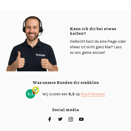
Kann ich dir bei etwas
helfen?
Vielleicht hast du eine Frage oder
etwas ist nicht ganz klar? Lass
es uns gerne wissen!
Was unsere Kunden dir erzählen
9,3
Wij scoren een
9,3
op
Kiyoh Reviews
Social media