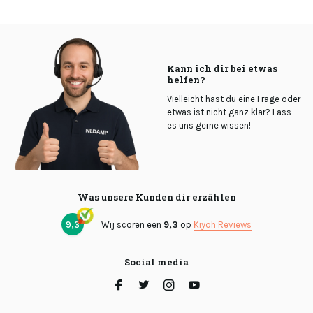
Kann ich dir bei etwas
helfen?
Vielleicht hast du eine Frage oder
etwas ist nicht ganz klar? Lass
es uns gerne wissen!
Was unsere Kunden dir erzählen
9,3
Wij scoren een
9,3
op
Kiyoh Reviews
Social media