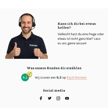
Kann ich dir bei etwas
helfen?
Vielleicht hast du eine Frage oder
etwas ist nicht ganz klar? Lass
es uns gerne wissen!
Was unsere Kunden dir erzählen
9,3
Wij scoren een
9,3
op
Kiyoh Reviews
Social media