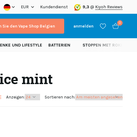
a!
EUR
Kundendienst
9,3
@
Kiyoh Reviews
0
 Sie den Vape Shop Belgien
anmelden
ENKE UND LIFESTYLE
BATTERIEN
STOPPEN MET ROKEN
N
ice mint
Benutzerkonto
Benutzerkonto
anlegen
anlegen
Anzeigen:
Sortieren nach: