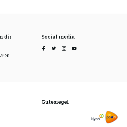
n dir
Social media
,3
op
Gütesiegel