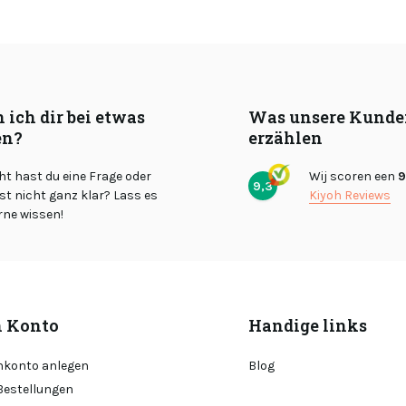
 ich dir bei etwas
Was unsere Kunde
en?
erzählen
cht hast du eine Frage oder
Wij scoren een
9
9,3
st nicht ganz klar? Lass es
Kiyoh Reviews
rne wissen!
 Konto
Handige links
konto anlegen
Blog
Bestellungen