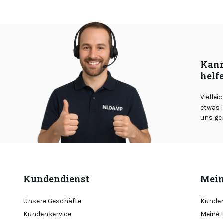
Kann
helf
Viellei
etwas i
uns ge
Kundendienst
Mein
Unsere Geschäfte
Kunden
Kundenservice
Meine 