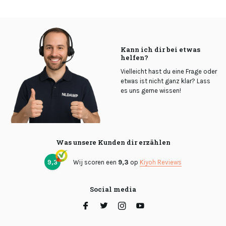
Kann ich dir bei etwas
helfen?
Vielleicht hast du eine Frage oder
etwas ist nicht ganz klar? Lass
es uns gerne wissen!
Was unsere Kunden dir erzählen
9,3
Wij scoren een
9,3
op
Kiyoh Reviews
Social media