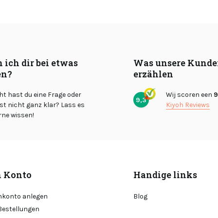
 ich dir bei etwas
Was unsere Kunde
en?
erzählen
cht hast du eine Frage oder
Wij scoren een
9
9,3
st nicht ganz klar? Lass es
Kiyoh Reviews
rne wissen!
 Konto
Handige links
konto anlegen
Blog
Bestellungen