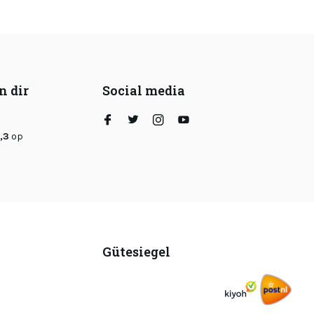
n dir
Social media
,3
op
Gütesiegel