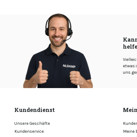
Kann
helf
Viellei
etwas i
uns ge
Kundendienst
Mein
Unsere Geschäfte
Kunden
Kundenservice
Meine 