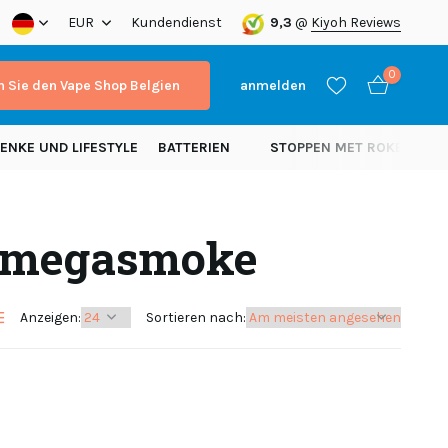
a!
EUR
Kundendienst
9,3
@
Kiyoh Reviews
0
 Sie den Vape Shop Belgien
anmelden
ENKE UND LIFESTYLE
BATTERIEN
STOPPEN MET ROKEN
N
t megasmoke
Benutzerkonto
Benutzerkonto
anlegen
anlegen
Anzeigen:
Sortieren nach: