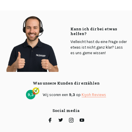
Kann ich dir bei etwas
helfen?
Vielleicht hast du eine Frage oder
etwas ist nicht ganz klar? Lass
es uns gerne wissen!
Was unsere Kunden dir erzählen
9,3
Wij scoren een
9,3
op
Kiyoh Reviews
Social media