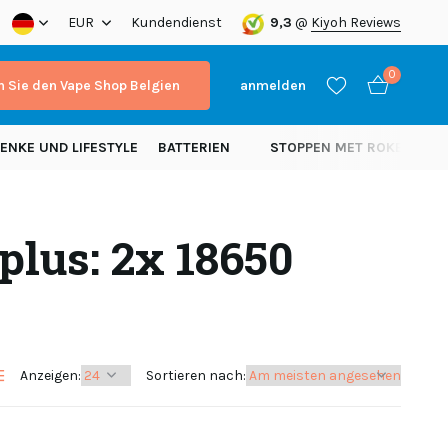
a!
EUR
Kundendienst
9,3
@
Kiyoh Reviews
0
 Sie den Vape Shop Belgien
anmelden
ENKE UND LIFESTYLE
BATTERIEN
STOPPEN MET ROKEN
N
plus: 2x 18650
Benutzerkonto
Benutzerkonto
anlegen
anlegen
Anzeigen:
Sortieren nach: