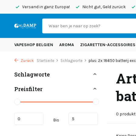
endet
Versand in ganz Europa!
Nicht gut, Geld zurück
VAPESHOP BELGIEN
AROMA
ZIGARETTEN-ACCESSOIRES
Zurück
Startseite
Schlagworte
plus: 2x 18650 batterij excl
Art
Schlagworte
Preisfilter
bat
0 produkt
Bis
Keine Prod