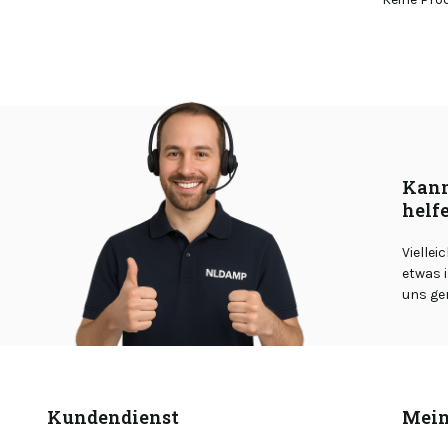
Kann
helf
Viellei
etwas i
uns ge
Kundendienst
Mein