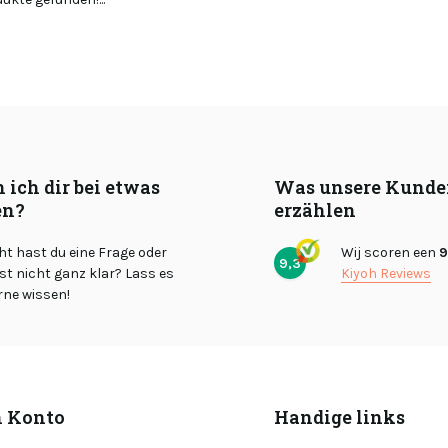
 ich dir bei etwas
Was unsere Kunde
en?
erzählen
cht hast du eine Frage oder
Wij scoren een
9
9,3
st nicht ganz klar? Lass es
Kiyoh Reviews
rne wissen!
 Konto
Handige links