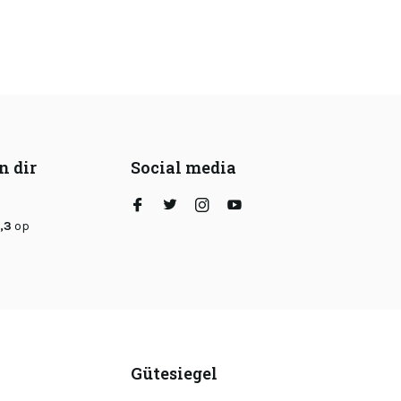
n dir
Social media
,3
op
Gütesiegel