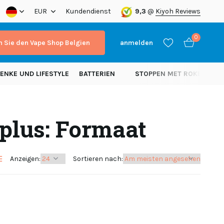
a!
EUR
Kundendienst
9,3
@
Kiyoh Reviews
0
 Sie den Vape Shop Belgien
anmelden
ENKE UND LIFESTYLE
BATTERIEN
STOPPEN MET ROKEN
N
 plus: Formaat
Benutzerkonto
Benutzerkonto
anlegen
anlegen
Anzeigen:
Sortieren nach: