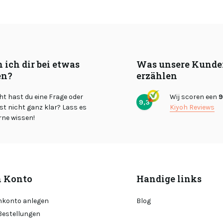
 ich dir bei etwas
Was unsere Kunde
en?
erzählen
cht hast du eine Frage oder
Wij scoren een
9
9,3
st nicht ganz klar? Lass es
Kiyoh Reviews
rne wissen!
 Konto
Handige links
konto anlegen
Blog
Bestellungen