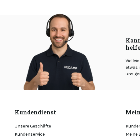
Kann
helf
Viellei
etwas i
uns ge
Kundendienst
Mein
Unsere Geschäfte
Kunden
Kundenservice
Meine 