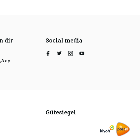
n dir
Social media
,3
op
Gütesiegel