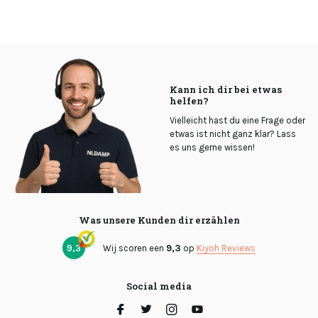
Kann ich dir bei etwas
helfen?
Vielleicht hast du eine Frage oder
etwas ist nicht ganz klar? Lass
es uns gerne wissen!
Was unsere Kunden dir erzählen
9,3
Wij scoren een
9,3
op
Kiyoh Reviews
Social media