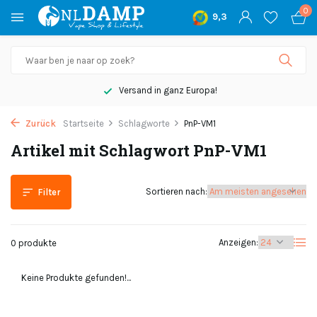
0
9,3
Versand in ganz Europa!
Zurück
Startseite
Schlagworte
PnP-VM1
Artikel mit Schlagwort PnP-VM1
Sortieren nach:
Filter
Anzeigen:
0 produkte
Keine Produkte gefunden!...