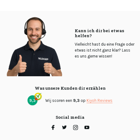
Kann ich dir bei etwas
helfen?
Vielleicht hast du eine Frage oder
etwas ist nicht ganz klar? Lass
es uns gerne wissen!
Was unsere Kunden dir erzählen
9,3
Wij scoren een
9,3
op
Kiyoh Reviews
Social media