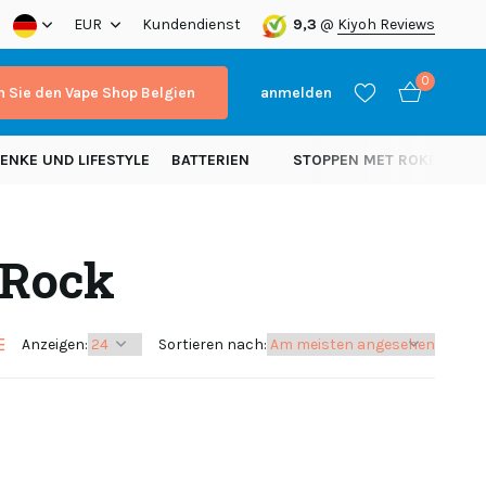
a!
EUR
Kundendienst
9,3
@
Kiyoh Reviews
0
 Sie den Vape Shop Belgien
anmelden
ENKE UND LIFESTYLE
BATTERIEN
STOPPEN MET ROKEN
N
 Rock
Benutzerkonto
Benutzerkonto
anlegen
anlegen
Anzeigen:
Sortieren nach: