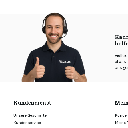
Kann
helf
Viellei
etwas i
uns ge
Kundendienst
Mein
Unsere Geschäfte
Kunden
Kundenservice
Meine 