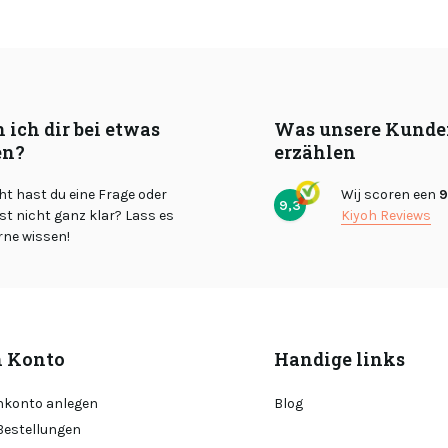
 ich dir bei etwas
Was unsere Kunde
en?
erzählen
cht hast du eine Frage oder
Wij scoren een
9
9,3
st nicht ganz klar? Lass es
Kiyoh Reviews
rne wissen!
 Konto
Handige links
konto anlegen
Blog
Bestellungen