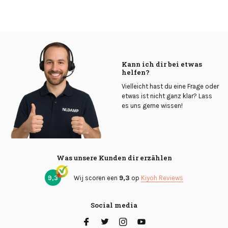
Kann ich dir bei etwas
helfen?
Vielleicht hast du eine Frage oder
etwas ist nicht ganz klar? Lass
es uns gerne wissen!
Was unsere Kunden dir erzählen
9,3
Wij scoren een
9,3
op
Kiyoh Reviews
Social media