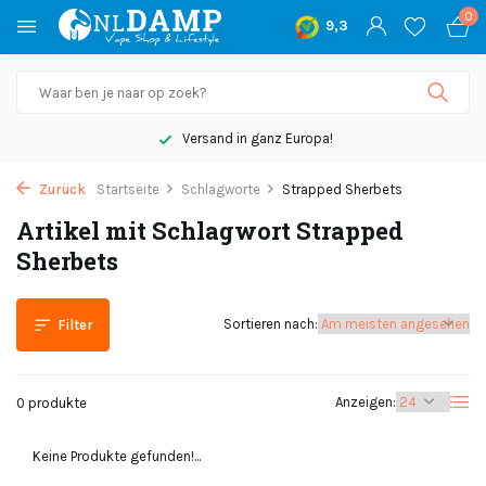
0
9,3
Versand in ganz Europa!
Zurück
Startseite
Schlagworte
Strapped Sherbets
Artikel mit Schlagwort Strapped
Sherbets
Sortieren nach:
Filter
Anzeigen:
0 produkte
Keine Produkte gefunden!...