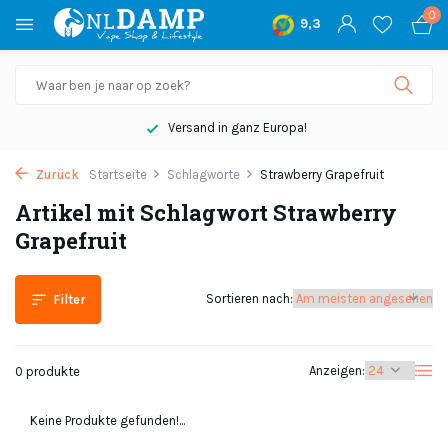
0
9,3
Versand in ganz Europa!
Zurück
Startseite
Schlagworte
Strawberry Grapefruit
Artikel mit Schlagwort Strawberry
Grapefruit
Sortieren nach:
Filter
Anzeigen:
0 produkte
Keine Produkte gefunden!...