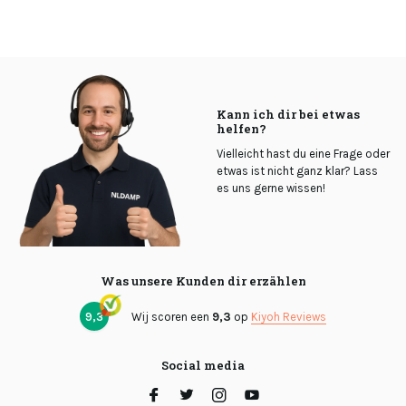
Kann ich dir bei etwas
helfen?
Vielleicht hast du eine Frage oder
etwas ist nicht ganz klar? Lass
es uns gerne wissen!
Was unsere Kunden dir erzählen
9,3
Wij scoren een
9,3
op
Kiyoh Reviews
Social media