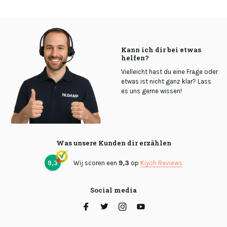
Kann ich dir bei etwas
helfen?
Vielleicht hast du eine Frage oder
etwas ist nicht ganz klar? Lass
es uns gerne wissen!
Was unsere Kunden dir erzählen
9,3
Wij scoren een
9,3
op
Kiyoh Reviews
Social media