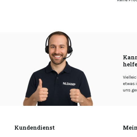
Kann
helf
Viellei
etwas i
uns ge
Kundendienst
Mein