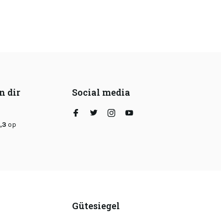
n dir
Social media
,3
op
Gütesiegel