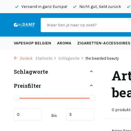
endet
Versand in ganz Europa!
Nicht gut, Geld zurück
VAPESHOP BELGIEN
AROMA
ZIGARETTEN-ACCESSOIRES
Zurück
Startseite
Schlagworte
the bearded beauty
Ar
Schlagworte
Preisfilter
be
0 produkt
Bis
Keine Prod