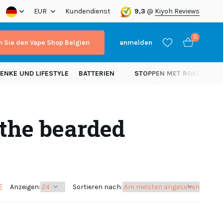
a!
EUR
Kundendienst
9,3
@
Kiyoh Reviews
0
 Sie den Vape Shop Belgien
anmelden
ENKE UND LIFESTYLE
BATTERIEN
STOPPEN MET ROKEN
N
 the bearded
Benutzerkonto
Benutzerkonto
anlegen
anlegen
Anzeigen:
Sortieren nach: