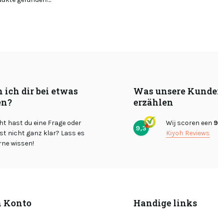
 ich dir bei etwas
Was unsere Kunde
en?
erzählen
cht hast du eine Frage oder
Wij scoren een
9
9,3
st nicht ganz klar? Lass es
Kiyoh Reviews
rne wissen!
 Konto
Handige links