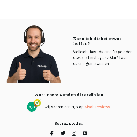
Kann ich dir bei etwas
helfen?
Vielleicht hast du eine Frage oder
etwas ist nicht ganz klar? Lass
es uns gerne wissen!
Was unsere Kunden dir erzählen
9,3
Wij scoren een
9,3
op
Kiyoh Reviews
Social media